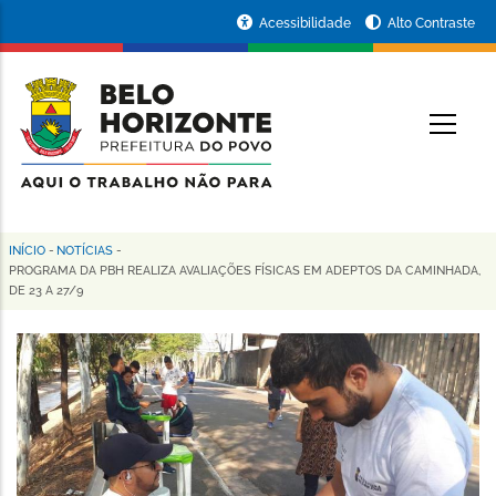
Pular
Portal
Acessibilidade
Alto Contraste
para
da
o
conteúdo
Prefeitura
O
principal
de
Belo
Horizonte
INÍCIO
-
NOTÍCIAS
-
Trilha
PROGRAMA DA PBH REALIZA AVALIAÇÕES FÍSICAS EM ADEPTOS DA CAMINHADA,
DE 23 A 27/9
de
navegação