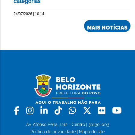
categorias
24/07/2026 | 10:14
MAIS NOTÍCIAS
Facebook
Instagram
Linkedin
Tiktok
Whatsapp
X
Flickr
Yo
Av. Afonso Pena, 1212 - Centro | 30130-003
Política de privacidade
|
Mapa do site