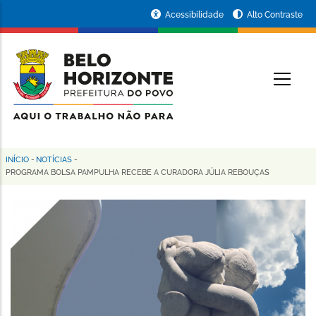
Pular
Portal
Acessibilidade
Alto Contraste
para
da
o
conteúdo
Prefeitura
O
principal
de
Belo
Horizonte
INÍCIO
-
NOTÍCIAS
-
Trilha
PROGRAMA BOLSA PAMPULHA RECEBE A CURADORA JÚLIA REBOUÇAS
de
navegação