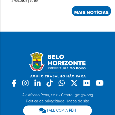
27/07/2026 | 10:09
MAIS NOTÍCIAS
Facebook
Instagram
Linkedin
Tiktok
Whatsapp
X
Flickr
Yo
Av. Afonso Pena, 1212 - Centro | 30130-003
Política de privacidade
|
Mapa do site
FALE COM A
PBH