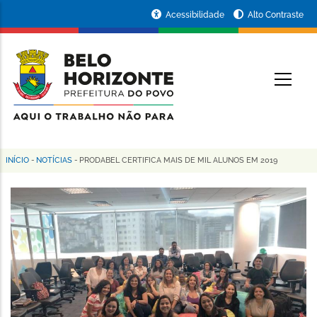
Pular
Portal
Acessibilidade
Alto Contraste
para
da
o
conteúdo
Prefeitura
O
principal
de
Belo
Horizonte
INÍCIO
-
NOTÍCIAS
-
PRODABEL CERTIFICA MAIS DE MIL ALUNOS EM 2019
Trilha
de
navegação