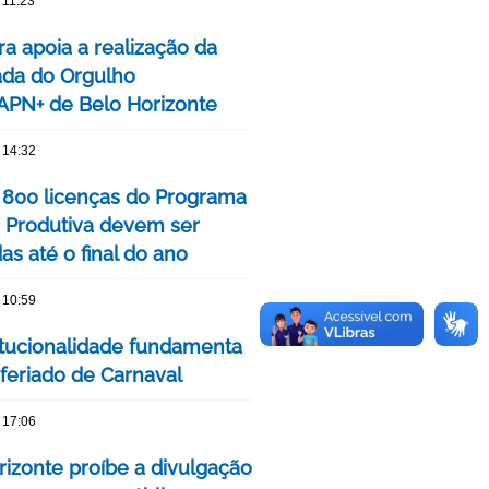
 11:23
ra apoia a realização da
ada do Orgulho
PN+ de Belo Horizonte
 14:32
 800 licenças do Programa
 Produtiva devem ser
s até o final do ano
 10:59
itucionalidade fundamenta
 feriado de Carnaval
 17:06
rizonte proíbe a divulgação