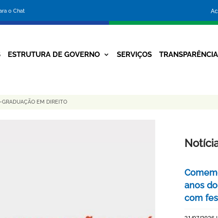
Portal
para o Chat
Ac
da
Prefeitura
S
ESTRUTURA DE GOVERNO
SERVIÇOS
TRANSPARÊNCI
Navegação
de
Principal
Belo
S-GRADUAÇÃO EM DIREITO
Horizonte
Notíci
Comemor
anos do
com fes