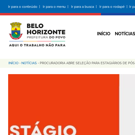
Pular
Ir para o conteúdo |
Ir para o menu |
Ir para a busca |
Ir para o rodapé |
Ir 
para
o
conteúdo
principal
INÍCIO
NOTÍCIA
INÍCIO
-
NOTÍCIAS
-
PROCURADORIA ABRE SELEÇÃO PARA ESTAGIÁRIOS DE PÓ
Trilha
de
navegação