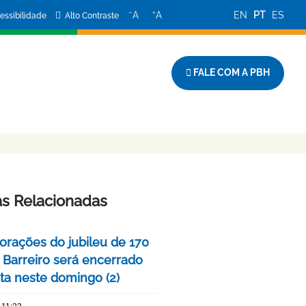
−
+
A
A
EN
PT
ES
essibilidade
Alto Contraste
FALE COM A PBH
A
as Relacionadas
ações do jubileu de 170
 Barreiro será encerrado
ta neste domingo (2)