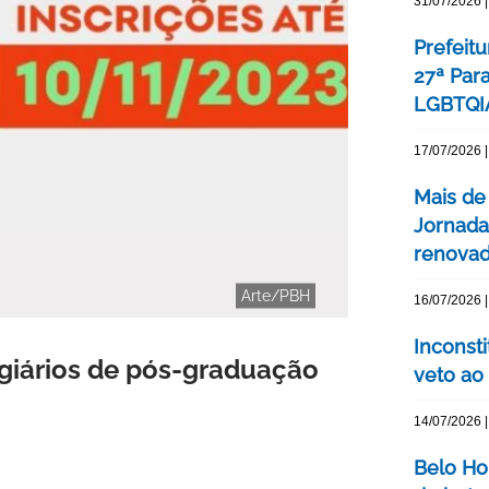
31/07/2026 |
Prefeitu
27ª Par
LGBTQIA
17/07/2026 |
Mais de
Jornada
renovada
Arte/PBH
16/07/2026 |
Inconst
agiários de pós-graduação
veto ao
14/07/2026 |
Belo Ho