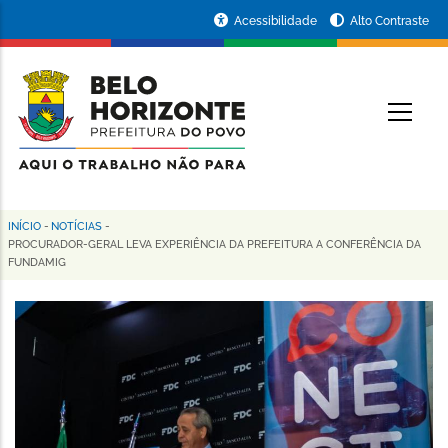
Pular
Portal
Acessibilidade
Alto Contraste
para
da
o
conteúdo
Prefeitura
O
principal
de
Belo
Horizonte
INÍCIO
-
NOTÍCIAS
-
Trilha
PROCURADOR-GERAL LEVA EXPERIÊNCIA DA PREFEITURA A CONFERÊNCIA DA
FUNDAMIG
de
navegação