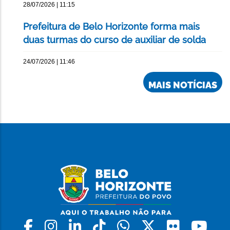
28/07/2026 | 11:15
Prefeitura de Belo Horizonte forma mais
duas turmas do curso de auxiliar de solda
24/07/2026 | 11:46
MAIS NOTÍCIAS
Facebook
Instagram
Linkedin
Tiktok
Whatsapp
X
Flickr
Yo