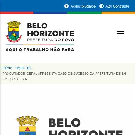
Pular
Portal
Acessibilidade
Alto Contraste
para
da
o
conteúdo
Prefeitura
O
principal
de
Belo
Horizonte
INÍCIO
-
NOTÍCIAS
-
Trilha
PROCURADOR-GERAL APRESENTA CASO DE SUCESSO DA PREFEITURA DE BH
EM FORTALEZA
de
navegação