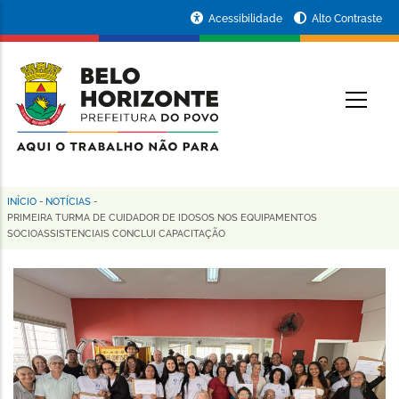
Pular
Portal
Acessibilidade
Alto Contraste
para
da
o
conteúdo
Prefeitura
O
principal
de
Belo
Horizonte
INÍCIO
-
NOTÍCIAS
-
Trilha
PRIMEIRA TURMA DE CUIDADOR DE IDOSOS NOS EQUIPAMENTOS
SOCIOASSISTENCIAIS CONCLUI CAPACITAÇÃO
de
navegação