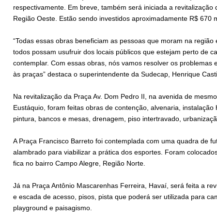
respectivamente. Em breve, também será iniciada a revitalização
Região Oeste. Estão sendo investidos aproximadamente R$ 670 mi
“Todas essas obras beneficiam as pessoas que moram na região e
todos possam usufruir dos locais públicos que estejam perto de cas
contemplar. Com essas obras, nós vamos resolver os problemas e
às praças” destaca o superintendente da Sudecap, Henrique Casti
Na revitalização da Praça Av. Dom Pedro II, na avenida de mes
Eustáquio, foram feitas obras de contenção, alvenaria, instalação h
pintura, bancos e mesas, drenagem, piso intertravado, urbanizaç
A Praça Francisco Barreto foi contemplada com uma quadra de fut
alambrado para viabilizar a prática dos esportes. Foram colocado
fica no bairro Campo Alegre, Região Norte.
Já na Praça Antônio Mascarenhas Ferreira, Havaí, será feita a r
e escada de acesso, pisos, pista que poderá ser utilizada para 
playground e paisagismo.