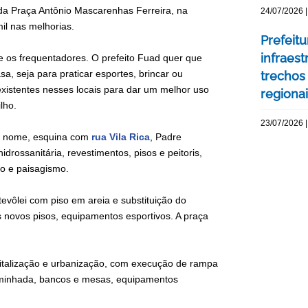
 da Praça Antônio Mascarenhas Ferreira, na
24/07/2026 |
l nas melhorias.
Prefeit
infraes
 os frequentadores. O prefeito Fuad quer que
a, seja para praticar esportes, brincar ou
trechos
xistentes nesses locais para dar um melhor uso
regiona
lho.
23/07/2026 |
mo nome, esquina com
rua Vila Rica
, Padre
idrossanitária, revestimentos, pisos e peitoris,
ão e paisagismo.
evôlei com piso em areia e substituição do
s novos pisos, equipamentos esportivos. A praça
evitalização e urbanização, com execução de rampa
caminhada, bancos e mesas, equipamentos