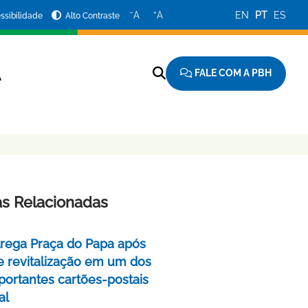
−
+
A
A
EN
PT
ES
ssibilidade
Alto Contraste
FALE COM A PBH
A
as Relacionadas
rega Praça do Papa após
e revitalização em um dos
portantes cartões-postais
al