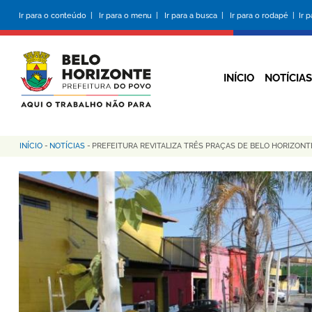
Pular
Ir para o conteúdo |
Ir para o menu |
Ir para a busca |
Ir para o rodapé |
Ir 
para
o
conteúdo
principal
INÍCIO
NOTÍCIAS
INÍCIO
-
NOTÍCIAS
-
PREFEITURA REVITALIZA TRÊS PRAÇAS DE BELO HORIZONT
Trilha
de
navegação