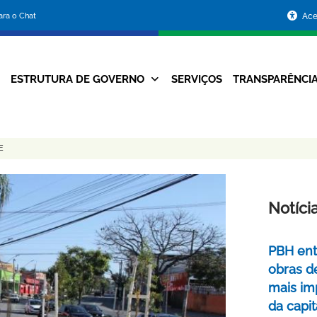
Portal
para o Chat
Ace
da
Prefeitura
ESTRUTURA DE GOVERNO
SERVIÇOS
TRANSPARÊNCI
Navegação
de
Principal
Belo
E
Horizonte
Notíci
PBH ent
obras d
mais im
da capit