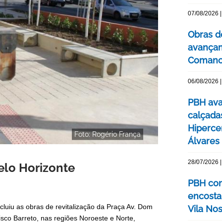
07/08/2026 |
Obras d
avançam
Comanc
06/08/2026 |
PBH ava
calçada
Hipercen
Foto: Rogério França
Álvares
28/07/2026 |
Belo Horizonte
PBH con
encosta
luiu as obras de revitalização da Praça Av. Dom
Vila No
sco Barreto, nas regiões Noroeste e Norte,