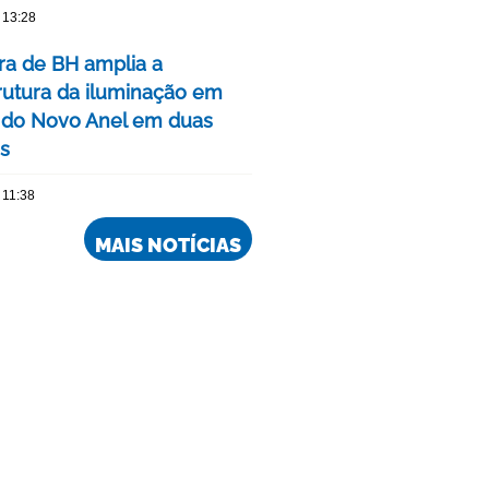
 13:28
ura de BH amplia a
trutura da iluminação em
 do Novo Anel em duas
is
 11:38
MAIS NOTÍCIAS