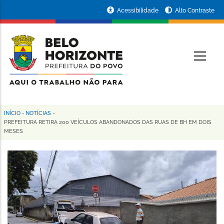
Pular
Portal
Acessibilidade
Alto Contraste
para
da
o
conteúdo
Prefeitura
O
principal
de
Belo
Horizonte
INÍCIO
-
NOTÍCIAS
-
Trilha
PREFEITURA RETIRA 200 VEÍCULOS ABANDONADOS DAS RUAS DE BH EM DOIS
MESES
de
navegação