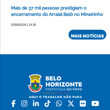
Mais de 37 mil pessoas prestigiam o
encerramento do Arraial Belô no Mineirinho
03/08/2026 | 14:36
MAIS NOTÍCIAS
Facebook
Instagram
Linkedin
Tiktok
Whatsapp
X
Flickr
Yo