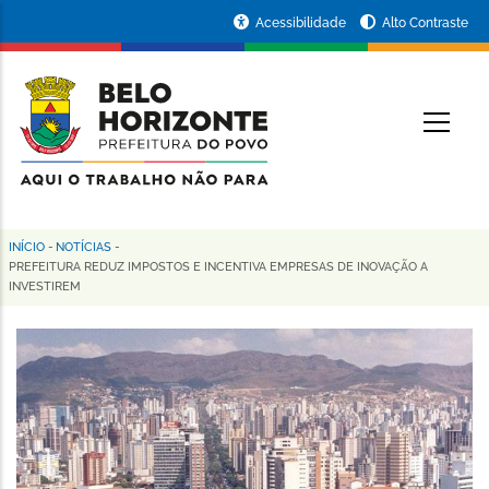
Pular
Portal
Acessibilidade
Alto Contraste
para
da
o
conteúdo
Prefeitura
O
principal
de
Belo
Horizonte
INÍCIO
-
NOTÍCIAS
-
Trilha
PREFEITURA REDUZ IMPOSTOS E INCENTIVA EMPRESAS DE INOVAÇÃO A
INVESTIREM
de
navegação