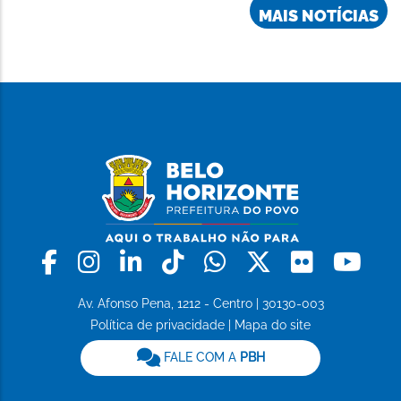
MAIS NOTÍCIAS
Facebook
Instagram
Linkedin
Tiktok
Whatsapp
X
Flickr
Yo
Av. Afonso Pena, 1212 - Centro | 30130-003
Política de privacidade
|
Mapa do site
FALE COM A
PBH