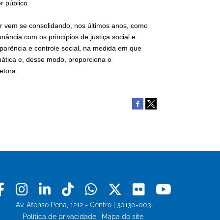
 público.
er vem se consolidando, nos últimos anos, como
nância com os princípios de justiça social e
parência e controle social, na medida em que
mática e, desse modo, proporciona o
etora.
Facebook
Instagram
Linkedin
Tiktok
Whatsapp
X
Flickr
Youtu
Av. Afonso Pena, 1212 - Centro | 30130-003
Política de privacidade
|
Mapa do site