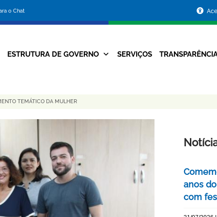
Portal
para o Chat
Ace
da
Prefeitura
ESTRUTURA DE GOVERNO
SERVIÇOS
TRANSPARÊNCI
Navegação
de
Principal
Belo
AMENTO TEMÁTICO DA MULHER
Horizonte
Notíci
Comemor
anos do
com fes