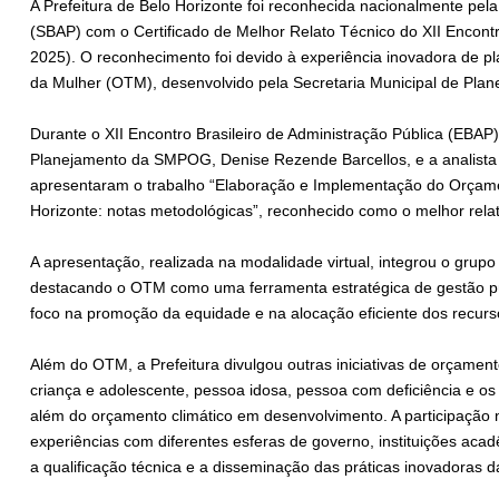
A Prefeitura de Belo Horizonte foi reconhecida nacionalmente pela
(SBAP) com o Certificado de Melhor Relato Técnico do XII Encontr
2025). O reconhecimento foi devido à experiência inovadora de 
da Mulher (OTM), desenvolvido pela Secretaria Municipal de Pl
Durante o XII Encontro Brasileiro de Administração Pública (EBAP)
Planejamento da SMPOG, Denise Rezende Barcellos, e a analista de
apresentaram o trabalho “Elaboração e Implementação do Orçam
Horizonte: notas metodológicas”, reconhecido como o melhor relat
A apresentação, realizada na modalidade virtual, integrou o grupo 
destacando o OTM como uma ferramenta estratégica de gestão púb
foco na promoção da equidade e na alocação eficiente dos recurs
Além do OTM, a Prefeitura divulgou outras iniciativas de orçamen
criança e adolescente, pessoa idosa, pessoa com deficiência e o
além do orçamento climático em desenvolvimento. A participação 
experiências com diferentes esferas de governo, instituições ac
a qualificação técnica e a disseminação das práticas inovadoras 