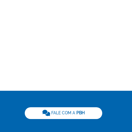
be
FALE COM A
PBH