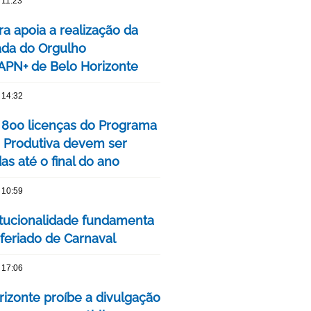
 11:23
ra apoia a realização da
ada do Orgulho
PN+ de Belo Horizonte
 14:32
 800 licenças do Programa
 Produtiva devem ser
s até o final do ano
 10:59
itucionalidade fundamenta
 feriado de Carnaval
 17:06
rizonte proíbe a divulgação