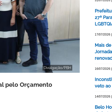
31/07/2026 |
Prefeitu
27ª Par
LGBTQIA
17/07/2026 |
Mais de
Jornada
renovada
Divulgação/PBH
16/07/2026 |
Inconst
nal pelo Orçamento
veto ao
14/07/2026 |
Belo Ho