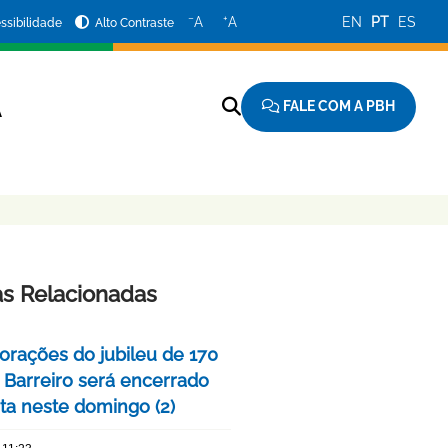
−
+
A
A
EN
PT
ES
ssibilidade
Alto Contraste
FALE COM A PBH
A
as Relacionadas
ações do jubileu de 170
 Barreiro será encerrado
ta neste domingo (2)