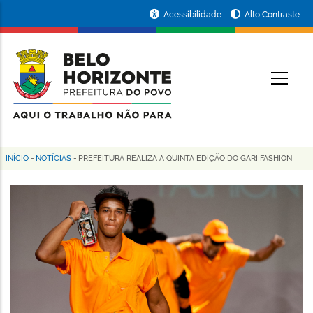
Pular
Portal
Acessibilidade
Alto Contraste
para
da
o
conteúdo
Prefeitura
O
principal
de
Belo
Horizonte
INÍCIO
-
NOTÍCIAS
-
PREFEITURA REALIZA A QUINTA EDIÇÃO DO GARI FASHION
Trilha
de
navegação