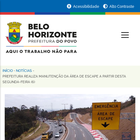
Pular
Portal
Acessibilidade
Alto Contraste
para
da
o
conteúdo
Prefeitura
O
principal
de
Belo
Horizonte
INÍCIO
-
NOTÍCIAS
-
Trilha
PREFEITURA REALIZA MANUTENÇÃO DA ÁREA DE ESCAPE A PARTIR DESTA
SEGUNDA-FEIRA (6)
de
navegação