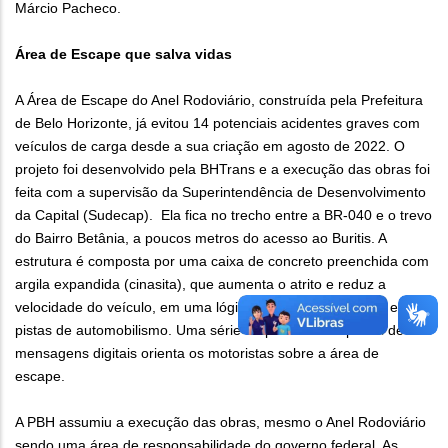
Márcio Pacheco.
Área de Escape que salva vidas
A Área de Escape do Anel Rodoviário, construída pela Prefeitura
de Belo Horizonte, já evitou 14 potenciais acidentes graves com
veículos de carga desde a sua criação em agosto de 2022. O
projeto foi desenvolvido pela BHTrans e a execução das obras foi
feita com a supervisão da Superintendência de Desenvolvimento
da Capital (Sudecap). Ela fica no trecho entre a BR-040 e o trevo
do Bairro Betânia, a poucos metros do acesso ao Buritis. A
estrutura é composta por uma caixa de concreto preenchida com
argila expandida (cinasita), que aumenta o atrito e reduz a
velocidade do veículo, em uma lógica semelhante à usada em
pistas de automobilismo. Uma série de placas e um painel de
mensagens digitais orienta os motoristas sobre a área de
escape.
A PBH assumiu a execução das obras, mesmo o Anel Rodoviário
sendo uma área de responsabilidade do governo federal. As