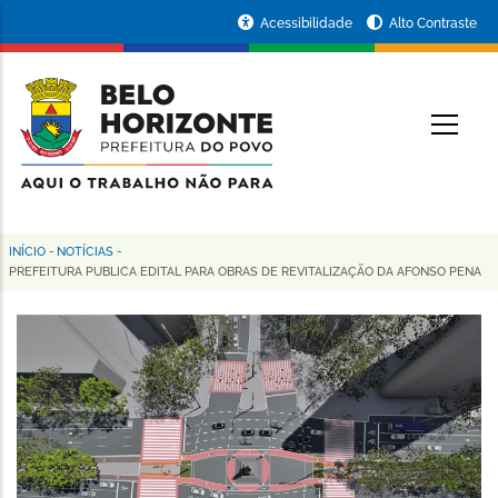
Pular
Portal
Acessibilidade
Alto Contraste
para
da
o
conteúdo
Prefeitura
O
principal
de
Belo
Horizonte
INÍCIO
-
NOTÍCIAS
-
Trilha
PREFEITURA PUBLICA EDITAL PARA OBRAS DE REVITALIZAÇÃO DA AFONSO PENA
de
navegação