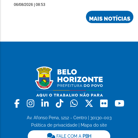
06/08/2026 | 08:53
MAIS NOTÍCIAS
Facebook
Instagram
Linkedin
Tiktok
Whatsapp
X
Flickr
Yo
Av. Afonso Pena, 1212 - Centro | 30130-003
Política de privacidade
|
Mapa do site
FALE COM A
PBH