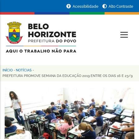
Pular
Portal
Acessibilidade
Alto Contraste
para
da
o
conteúdo
Prefeitura
O
principal
de
Belo
Horizonte
INÍCIO
-
NOTÍCIAS
-
Trilha
PREFEITURA PROMOVE SEMANA DA EDUCAÇÃO 2019 ENTRE OS DIAS 16 E 23/9
de
navegação