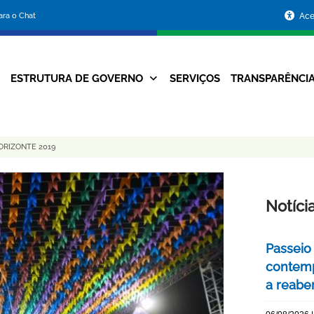
Portal
para o Chat
Ace
da
Prefeitura
ESTRUTURA DE GOVERNO
SERVIÇOS
TRANSPARÊNCI
Navegação
de
Principal
Belo
ORIZONTE 2019
Horizonte
Notíci
Passeio 
contemp
a reabe