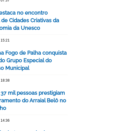
 07:37
estaca no encontro
 de Cidades Criativas da
omia da Unesco
 15:21
ha Fogo de Palha conquista
 do Grupo Especial do
o Municipal
 18:38
 37 mil pessoas prestigiam
ramento do Arraial Belô no
nho
 14:36