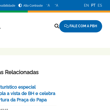
−
+
A
A
EN
PT
ES
ssibilidade
Alto Contraste
FALE COM A PBH
A
as Relacionadas
turístico especial
la a vista de BH e celebra
rtura da Praça do Papa