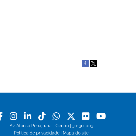
Facebook
Instagram
Linkedin
Tiktok
Whatsapp
X
Flickr
Youtu
Av. Afonso Pena, 1212 - Centro | 30130-003
Política de privacidade
|
Mapa do site