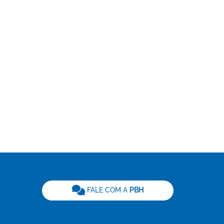
be
FALE COM A
PBH