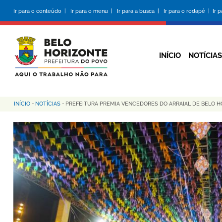
Pular
Ir para o conteúdo |
Ir para o menu |
Ir para a busca |
Ir para o rodapé |
Ir 
para
o
conteúdo
principal
INÍCIO
NOTÍCIAS
INÍCIO
-
NOTÍCIAS
-
PREFEITURA PREMIA VENCEDORES DO ARRAIAL DE BELO H
Trilha
de
navegação