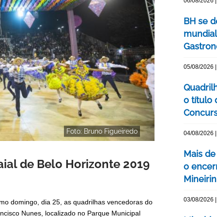
06/08/2026 |
BH se d
mundial
Gastron
05/08/2026 |
Quadril
o título
Concurs
Foto: Bruno Figueiredo
04/08/2026 |
Mais de
aial de Belo Horizonte 2019
o encer
Mineiri
03/08/2026 |
ltimo domingo, dia 25, as quadrilhas vencedoras do
ancisco Nunes, localizado no Parque Municipal