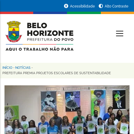
Pular
Portal
Acessibilidade
Alto Contraste
para
da
o
conteúdo
Prefeitura
O
principal
de
Belo
Horizonte
INÍCIO
-
NOTÍCIAS
-
Trilha
PREFEITURA PREMIA PROJETOS ESCOLARES DE SUSTENTABILIDADE
de
navegação