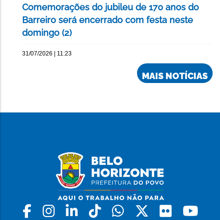
Comemorações do jubileu de 170 anos do
Barreiro será encerrado com festa neste
domingo (2)
31/07/2026 | 11:23
MAIS NOTÍCIAS
Facebook
Instagram
Linkedin
Tiktok
Whatsapp
X
Flickr
Yo