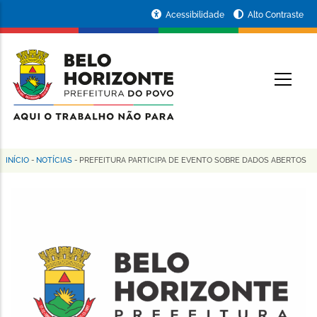
Pular
Portal
Acessibilidade
Alto Contraste
para
da
o
conteúdo
Prefeitura
O
principal
de
Belo
Horizonte
INÍCIO
-
NOTÍCIAS
-
PREFEITURA PARTICIPA DE EVENTO SOBRE DADOS ABERTOS
Trilha
de
navegação