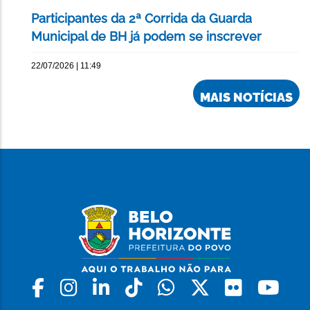
Participantes da 2ª Corrida da Guarda
Municipal de BH já podem se inscrever
22/07/2026 | 11:49
MAIS NOTÍCIAS
Facebook
Instagram
Linkedin
Tiktok
Whatsapp
X
Flickr
Yo