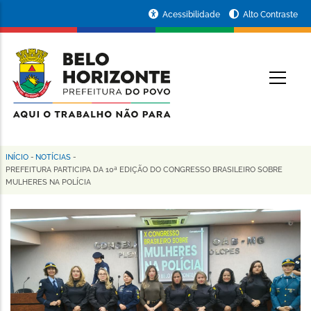
Pular
Portal
Acessibilidade
Alto Contraste
para
da
o
conteúdo
Prefeitura
O
principal
de
Belo
Horizonte
INÍCIO
-
NOTÍCIAS
-
Trilha
PREFEITURA PARTICIPA DA 10ª EDIÇÃO DO CONGRESSO BRASILEIRO SOBRE
MULHERES NA POLÍCIA
de
navegação