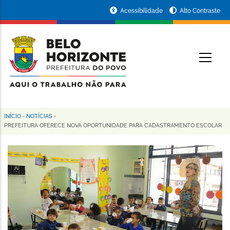
Pular
Portal
Acessibilidade
Alto Contraste
para
da
o
conteúdo
Prefeitura
O
principal
de
Belo
Horizonte
INÍCIO
-
NOTÍCIAS
-
Trilha
PREFEITURA OFERECE NOVA OPORTUNIDADE PARA CADASTRAMENTO ESCOLAR
de
navegação