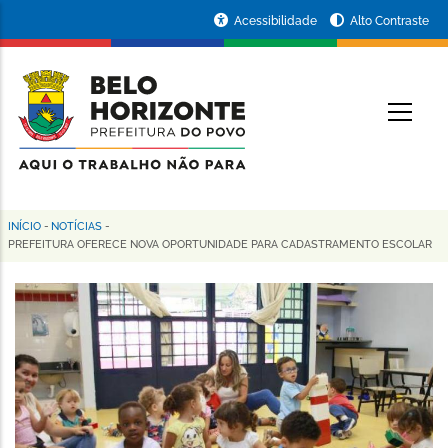
Pular
Portal
Acessibilidade
Alto Contraste
para
da
o
conteúdo
Prefeitura
O
principal
de
Belo
Horizonte
INÍCIO
-
NOTÍCIAS
-
Trilha
PREFEITURA OFERECE NOVA OPORTUNIDADE PARA CADASTRAMENTO ESCOLAR
de
navegação