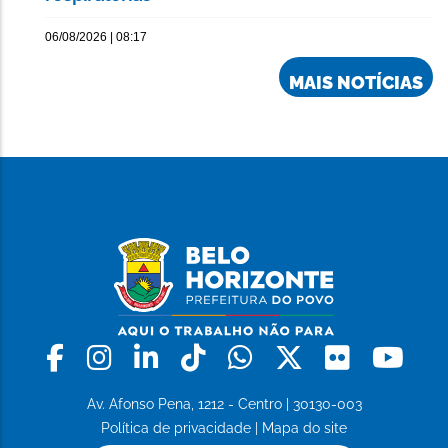
06/08/2026 | 08:17
MAIS NOTÍCIAS
Facebook
Instagram
Linkedin
Tiktok
Whatsapp
X
Flickr
Yo
Av. Afonso Pena, 1212 - Centro | 30130-003
Política de privacidade
|
Mapa do site