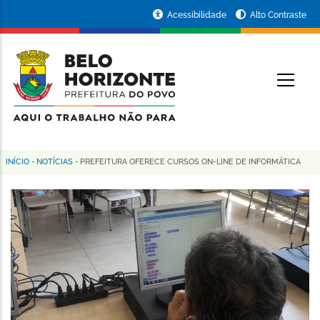
Pular
Portal
Acessibilidade
Alto Contraste
para
da
o
conteúdo
Prefeitura
O
principal
de
Belo
Horizonte
INÍCIO
-
NOTÍCIAS
-
PREFEITURA OFERECE CURSOS ON-LINE DE INFORMÁTICA
Trilha
de
navegação