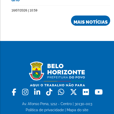
16/07/2026 | 10:59
MAIS NOTÍCIAS
Facebook
Instagram
Linkedin
Tiktok
Whatsapp
X
Flickr
Yo
Av. Afonso Pena, 1212 - Centro | 30130-003
Política de privacidade
|
Mapa do site