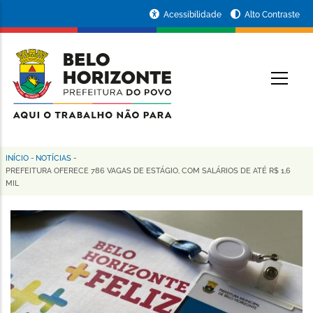
Pular
Portal
Acessibilidade
Alto Contraste
para
da
o
conteúdo
Prefeitura
O
principal
de
Belo
Horizonte
INÍCIO
-
NOTÍCIAS
-
Trilha
PREFEITURA OFERECE 786 VAGAS DE ESTÁGIO, COM SALÁRIOS DE ATÉ R$ 1,6
MIL
de
navegação