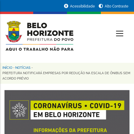
Pular
Portal
Acessibilidade
Alto Contraste
para
da
o
conteúdo
Prefeitura
O
principal
de
Belo
Horizonte
INÍCIO
-
NOTÍCIAS
-
Trilha
PREFEITURA NOTIFICARÁ EMPRESAS POR REDUÇÃO NA ESCALA DE ÔNIBUS SEM
ACORDO PRÉVIO
de
navegação