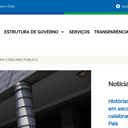
Portal
para o Chat
Ace
da
Prefeitura
ESTRUTURA DE GOVERNO
SERVIÇOS
TRANSPARÊNCI
Navegação
de
Principal
Belo
 EM CONCURSO PÚBLICO
Horizonte
Notíci
Históri
em esco
celebra
Pais