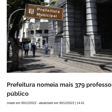
Prefeitura nomeia mais 379 profess
público
criado em
30/12/2022
- atualizado em
30/12/2022 | 14:41