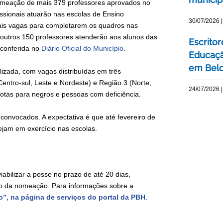
 nomeação de mais 379 professores aprovados no
fissionais atuarão nas escolas de Ensino
30/07/2026 |
ais vagas para completarem os quadros nas
s outros 150 professores atenderão aos alunos das
Escrito
 conferida no
Diário Oficial do Município
.
Educaçã
em Belo
lizada, com vagas distribuídas em três
entro-sul, Leste e Nordeste) e Região 3 (Norte,
24/07/2026 |
otas para negros e pessoas com deficiência.
nvocados. A expectativa é que até fevereiro de
ejam em exercício nas escolas.
bilizar a posse no prazo de até 20 dias,
ção da nomeação. Para informações sobre a
o”, na página de serviços do portal da PBH
.