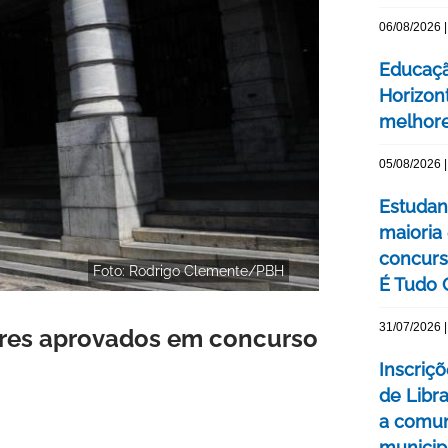
06/08/2026 |
Educaçã
Horizont
melhore
05/08/2026 |
Estudan
maioria
concurs
Foto: Rodrigo Clemente/PBH
É Tudo 
31/07/2026 |
ores aprovados em concurso
Inscriçõ
de Libr
a comun
municip