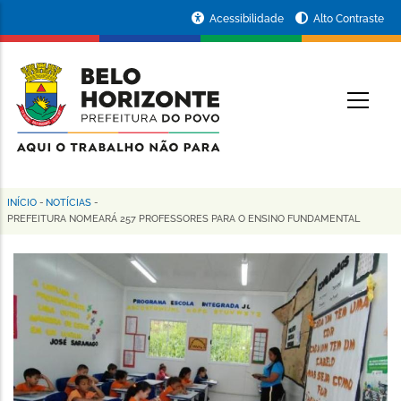
Pular
Portal
Acessibilidade
Alto Contraste
para
da
o
conteúdo
Prefeitura
O
principal
de
Belo
Horizonte
INÍCIO
-
NOTÍCIAS
-
Trilha
PREFEITURA NOMEARÁ 257 PROFESSORES PARA O ENSINO FUNDAMENTAL
de
navegação