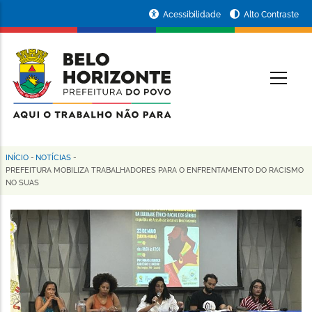
Pular
Portal
Acessibilidade
Alto Contraste
para
da
o
conteúdo
Prefeitura
O
principal
de
Belo
Horizonte
INÍCIO
-
NOTÍCIAS
-
Trilha
PREFEITURA MOBILIZA TRABALHADORES PARA O ENFRENTAMENTO DO RACISMO
NO SUAS
de
navegação