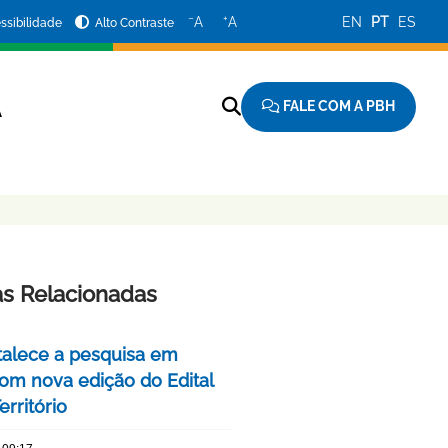
−
+
A
A
EN
PT
ES
ssibilidade
Alto Contraste
FALE COM A PBH
A
as Relacionadas
talece a pesquisa em
om nova edição do Edital
rritório