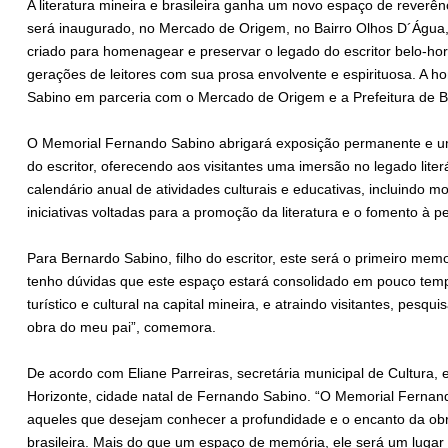
A literatura mineira e brasileira ganha um novo espaço de reverê
será inaugurado, no Mercado de Origem, no Bairro Olhos D´Água,
criado para homenagear e preservar o legado do escritor belo-hor
gerações de leitores com sua prosa envolvente e espirituosa. A 
Sabino em parceria com o Mercado de Origem e a Prefeitura de B
O Memorial Fernando Sabino abrigará exposição permanente e um
do escritor, oferecendo aos visitantes uma imersão no legado lite
calendário anual de atividades culturais e educativas, incluindo m
iniciativas voltadas para a promoção da literatura e o fomento à p
Para Bernardo Sabino, filho do escritor, este será o primeiro memo
tenho dúvidas que este espaço estará consolidado em pouco tem
turístico e cultural na capital mineira, e atraindo visitantes, pesq
obra do meu pai”, comemora.
De acordo com Eliane Parreiras, secretária municipal de Cultura, 
Horizonte, cidade natal de Fernando Sabino. “O Memorial Fernan
aqueles que desejam conhecer a profundidade e o encanto da obr
brasileira. Mais do que um espaço de memória, ele será um lugar 