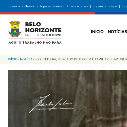
Pular
Ir para o conteúdo |
Ir para o menu |
Ir para a busca |
Ir para o rodapé |
Ir 
para
o
conteúdo
principal
INÍCIO
NOTÍCIAS
INÍCIO
-
NOTÍCIAS
-
PREFEITURA, MERCADO DE ORIGEM E FAMILIARES INAUG
Trilha
de
navegação