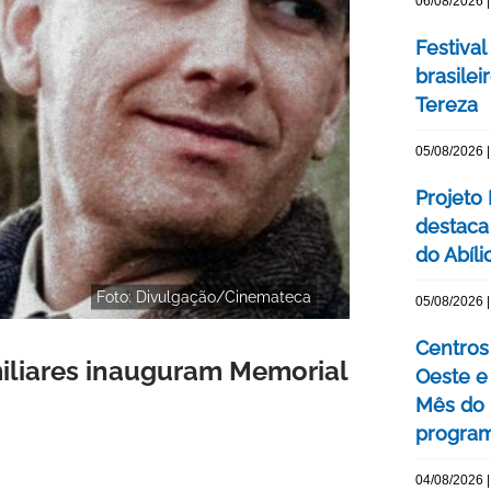
06/08/2026 |
Festival
brasile
Tereza
05/08/2026 |
Projeto
destaca 
do Abíli
Foto: Divulgação/Cinemateca
05/08/2026 |
Centros 
miliares inauguram Memorial
Oeste 
Mês do 
program
04/08/2026 |