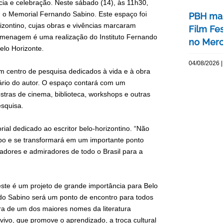
ncia e celebração. Neste sábado (14), às 11h30,
 o Memorial Fernando Sabino. Este espaço foi
PBH mar
izontino, cujas obras e vivências marcaram
Film Fe
homenagem é uma realização do Instituto Fernando
no Merc
elo Horizonte.
04/08/2026 |
 centro de pesquisa dedicados à vida e à obra
rário do autor. O espaço contará com um
ostras de cinema, biblioteca, workshops e outras
esquisa.
rial dedicado ao escritor belo-horizontino. “Não
po e se transformará em um importante ponto
uisadores e admiradores de todo o Brasil para a
este é um projeto de grande importância para Belo
do Sabino será um ponto de encontro para todos
a de um dos maiores nomes da literatura
vivo, que promove o aprendizado, a troca cultural