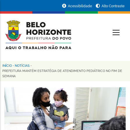
Pular
Portal
Acessibilidade
Alto Contraste
para
da
o
conteúdo
Prefeitura
O
principal
de
Belo
Horizonte
INÍCIO
-
NOTÍCIAS
-
Trilha
PREFEITURA MANTÉM ESTRATÉGIA DE ATENDIMENTO PEDIÁTRICO NO FIM DE
SEMANA
de
navegação