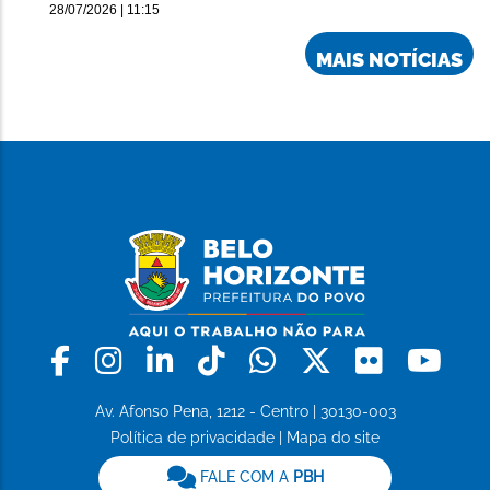
28/07/2026 | 11:15
MAIS NOTÍCIAS
Facebook
Instagram
Linkedin
Tiktok
Whatsapp
X
Flickr
Yo
Av. Afonso Pena, 1212 - Centro | 30130-003
Política de privacidade
|
Mapa do site
FALE COM A
PBH