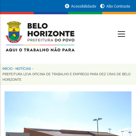
Pular
Portal
Acessibilidade
Alto Contraste
para
da
o
conteúdo
Prefeitura
O
principal
de
Belo
Horizonte
INÍCIO
-
NOTÍCIAS
-
Trilha
PREFEITURA LEVA OFICINA DE TRABALHO E EMPREGO PARA DEZ CRAS DE BELO
HORIZONTE
de
navegação