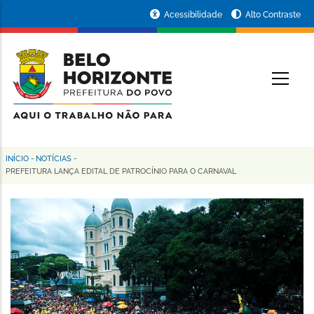
Pular
Portal
Acessibilidade
Alto Contraste
para
da
o
conteúdo
Prefeitura
O
principal
de
Belo
Horizonte
INÍCIO
-
NOTÍCIAS
-
Trilha
PREFEITURA LANÇA EDITAL DE PATROCÍNIO PARA O CARNAVAL
de
navegação