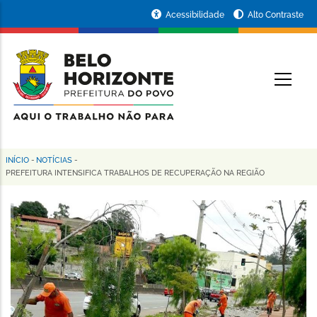
Pular
Portal
Acessibilidade
Alto Contraste
para
da
o
conteúdo
Prefeitura
O
principal
de
Belo
Horizonte
INÍCIO
-
NOTÍCIAS
-
Trilha
PREFEITURA INTENSIFICA TRABALHOS DE RECUPERAÇÃO NA REGIÃO
de
navegação