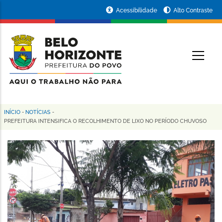
Pular
Portal
Acessibilidade
Alto Contraste
para
da
o
conteúdo
Prefeitura
O
principal
de
Belo
Horizonte
INÍCIO
-
NOTÍCIAS
-
Trilha
PREFEITURA INTENSIFICA O RECOLHIMENTO DE LIXO NO PERÍODO CHUVOSO
de
navegação