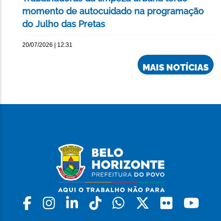
momento de autocuidado na programação
do Julho das Pretas
20/07/2026 | 12:31
MAIS NOTÍCIAS
Facebook
Instagram
Linkedin
Tiktok
Whatsapp
X
Flickr
Yo