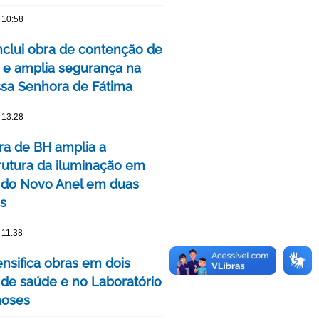
 10:58
clui obra de contenção de
 e amplia segurança na
ssa Senhora de Fátima
 13:28
ura de BH amplia a
trutura da iluminação em
 do Novo Anel em duas
is
 11:38
ensifica obras em dois
 de saúde e no Laboratório
noses