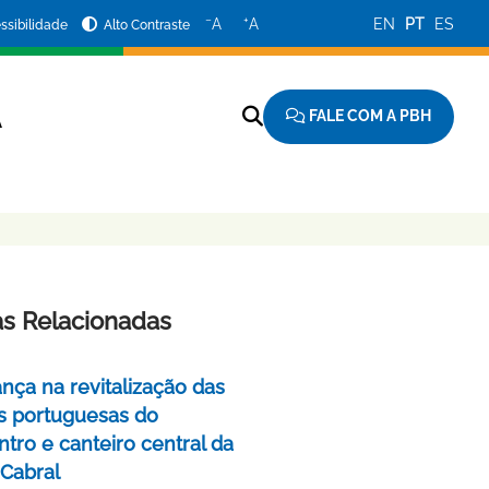
−
+
A
A
EN
PT
ES
ssibilidade
Alto Contraste
FALE COM A PBH
A
as Relacionadas
nça na revitalização das
s portuguesas do
tro e canteiro central da
 Cabral