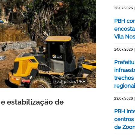
28/07/2026 |
PBH con
encosta
Vila No
24/07/2026 |
Prefeit
infraes
trechos
Divulgação/PBH
regiona
23/07/2026 |
 e estabilização de
PBH int
centros
de Zoo