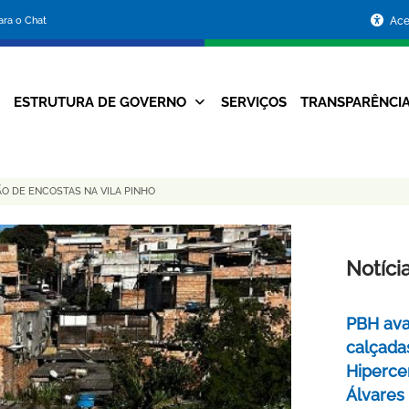
Portal
para o Chat
Ace
da
Prefeitura
ESTRUTURA DE GOVERNO
SERVIÇOS
TRANSPARÊNCI
Navegação
de
Principal
Belo
ÃO DE ENCOSTAS NA VILA PINHO
Horizonte
Notíci
PBH ava
calçada
Hipercen
Álvares