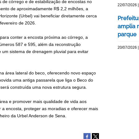
 de córrego e de estabilização de encostas no
22/07/2026 |
imento de aproximadamente R$ 2,2 milhões, a
rizonte (Urbel) vai beneficiar diretamente cerca
Prefeit
 fevereiro de 2026.
amplia r
parque
ara conter a encosta próxima ao córrego, a
números 587 e 595, além da reconstrução
20/07/2026 |
 um sistema de drenagem pluvial para evitar
a área lateral do beco, oferecendo novo espaço
movida uma antiga passarela que liga o Beco do
 será construída uma nova estrutura segura.
a área e promover mais qualidade de vida aos
 a encosta, proteger as moradias e oferecer mais
nheiro da Urbel Anderson de Sena.