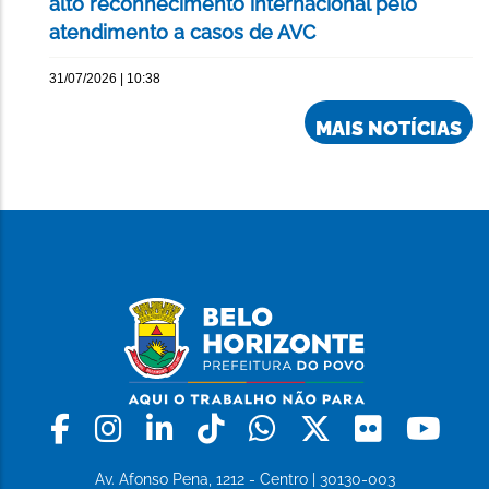
alto reconhecimento internacional pelo
atendimento a casos de AVC
31/07/2026 | 10:38
MAIS NOTÍCIAS
Facebook
Instagram
Linkedin
Tiktok
Whatsapp
X
Flickr
Yo
Av. Afonso Pena, 1212 - Centro | 30130-003