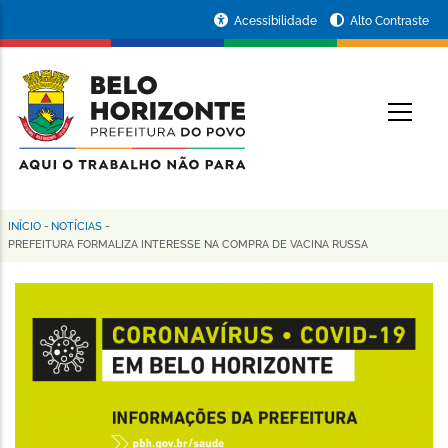
Pular
Portal
Acessibilidade
Alto Contraste
para
da
o
conteúdo
Prefeitura
O
principal
de
Belo
Horizonte
INÍCIO
-
NOTÍCIAS
-
Trilha
PREFEITURA FORMALIZA INTERESSE NA COMPRA DE VACINA RUSSA
de
navegação