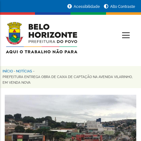
Pular
Portal
Acessibilidade
Alto Contraste
para
da
o
conteúdo
Prefeitura
O
principal
de
Belo
Horizonte
INÍCIO
-
NOTÍCIAS
-
Trilha
PREFEITURA ENTREGA OBRA DE CAIXA DE CAPTAÇÃO NA AVENIDA VILARINHO,
EM VENDA NOVA
de
navegação