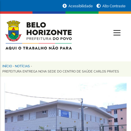
Pular
Portal
Acessibilidade
Alto Contraste
para
da
o
conteúdo
Prefeitura
O
principal
de
Belo
Horizonte
INÍCIO
-
NOTÍCIAS
-
Trilha
PREFEITURA ENTREGA NOVA SEDE DO CENTRO DE SAÚDE CARLOS PRATES
de
navegação