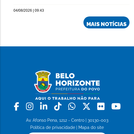
04/08/2026 | 09:43
MAIS NOTÍCIAS
Facebook
Instagram
Linkedin
Tiktok
Whatsapp
X
Flickr
Yo
Av. Afonso Pena, 1212 - Centro | 30130-003
Política de privacidade
|
Mapa do site