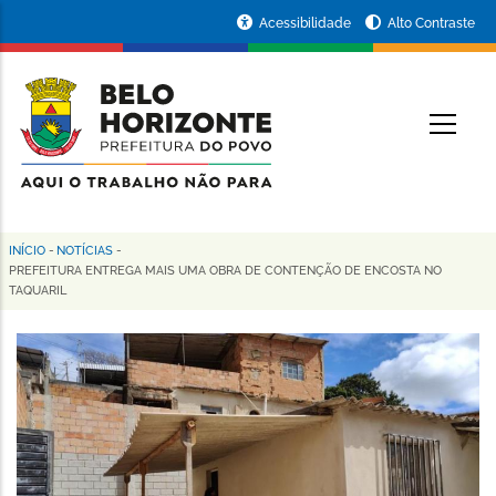
Pular
Portal
Acessibilidade
Alto Contraste
para
da
o
conteúdo
Prefeitura
O
principal
de
Belo
Horizonte
INÍCIO
-
NOTÍCIAS
-
Trilha
PREFEITURA ENTREGA MAIS UMA OBRA DE CONTENÇÃO DE ENCOSTA NO
TAQUARIL
de
navegação