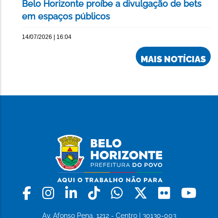
Belo Horizonte proíbe a divulgação de bets
em espaços públicos
14/07/2026 | 16:04
MAIS NOTÍCIAS
Facebook
Instagram
Linkedin
Tiktok
Whatsapp
X
Flickr
Yo
Av. Afonso Pena, 1212 - Centro | 30130-003