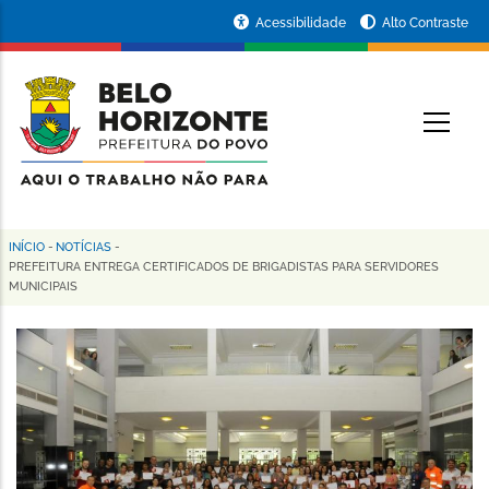
Pular
Portal
Acessibilidade
Alto Contraste
para
da
o
conteúdo
Prefeitura
O
principal
de
Belo
Horizonte
INÍCIO
-
NOTÍCIAS
-
Trilha
PREFEITURA ENTREGA CERTIFICADOS DE BRIGADISTAS PARA SERVIDORES
MUNICIPAIS
de
navegação