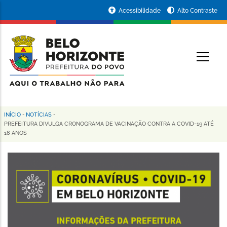
Pular
Portal
Acessibilidade
Alto Contraste
para
da
o
conteúdo
Prefeitura
O
principal
de
Belo
Horizonte
INÍCIO
-
NOTÍCIAS
-
Trilha
PREFEITURA DIVULGA CRONOGRAMA DE VACINAÇÃO CONTRA A COVID-19 ATÉ
18 ANOS
de
navegação