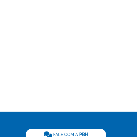
be
FALE COM A
PBH