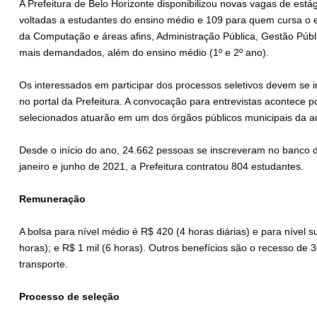
A Prefeitura de Belo Horizonte disponibilizou novas vagas de est
voltadas a estudantes do ensino médio e 109 para quem cursa o e
da Computação e áreas afins, Administração Pública, Gestão Púb
mais demandados, além do ensino médio (1º e 2º ano).
Os interessados em participar dos processos seletivos devem se 
no portal da Prefeitura. A convocação para entrevistas acontece p
selecionados atuarão em um dos órgãos públicos municipais da ad
Desde o início do ano, 24.662 pessoas se inscreveram no banco d
janeiro e junho de 2021, a Prefeitura contratou 804 estudantes.
Remuneração
A bolsa para nível médio é R$ 420 (4 horas diárias) e para nível s
horas); e R$ 1 mil (6 horas). Outros benefícios são o recesso de 3
transporte.
Processo de seleção