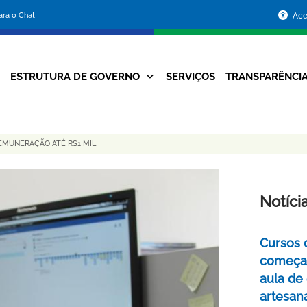
Portal
para o Chat
Ace
da
Prefeitura
ESTRUTURA DE GOVERNO
SERVIÇOS
TRANSPARÊNCI
Navegação
de
Principal
Belo
REMUNERAÇÃO ATÉ R$1 MIL
Horizonte
Notíci
Cursos 
começa
aula de
artesan