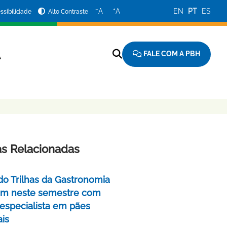
−
+
A
A
EN
PT
ES
ssibilidade
Alto Contraste
FALE COM A PBH
A
as Relacionadas
do Trilhas da Gastronomia
m neste semestre com
 especialista em pães
ais