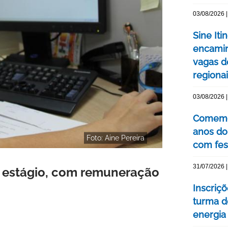
03/08/2026 |
Sine Iti
encamin
vagas 
regiona
03/08/2026 |
Comemor
anos do
Foto: Aine Pereira
com fes
31/07/2026 |
de estágio, com remuneração
Inscriç
turma d
energia 