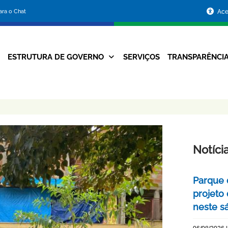
Portal
para o Chat
Ace
da
Prefeitura
ESTRUTURA DE GOVERNO
SERVIÇOS
TRANSPARÊNCI
Navegação
de
Principal
Belo
Horizonte
Notíci
Parque 
projeto
neste s