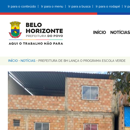
Pular
Ir para o conteúdo |
Ir para o menu |
Ir para a busca |
Ir para o rodapé |
Ir 
para
o
conteúdo
principal
INÍCIO
NOTÍCIAS
INÍCIO
-
NOTÍCIAS
-
PREFEITURA DE BH LANÇA O PROGRAMA ESCOLA VERDE
Trilha
de
navegação