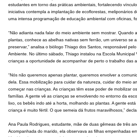
estudantes em torno das práticas ambientais, fortalecendo víncul
iniciativa contempla a implantação de ecoflorestas, meliponários
uma intensa programação de educação ambiental com oficinas, for
“Não adianta nada falar do meio ambiente sem mostrar. Quando a 
plantas, conhece as abelhas nativas sem ferrão, um universo se
preservar,” analisa o biólogo Thiago dos Santos, responsável pelo
Ambiente. No último sábado, Thiago instalou na Escola Municipal 
crianças a oportunidade de acompanhar de perto o trabalho das a
“Nós não queremos apenas plantar, queremos envolver a comuni
dela. Essa mobilização para cuidar da natureza, cuidar do meio 
começar nas crianças. As crianças têm esse poder de mobilizar os
famílias. A gente vê as crianças se envolvendo no entorno da esc
lixo, os bebês indo até a horta, molhando as plantas. A gente está
criança é muito fértil. O que semeia dá frutos maravilhosos,” decla
Ana Paula Rodrigues, estudante, mãe de duas gêmeas de três anos
Acompanhada do marido, ela observava as filhas empenhadas em p