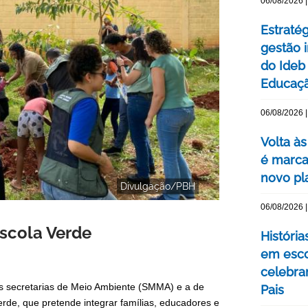
06/08/2026 |
Estraté
gestão 
do Ideb
Educaç
06/08/2026 |
Volta às
é marca
novo pl
Divulgação/PBH
06/08/2026 |
Escola Verde
Históri
em esco
celebra
 As secretarias de Meio Ambiente (SMMA) e a de
Pais
e, que pretende integrar famílias, educadores e