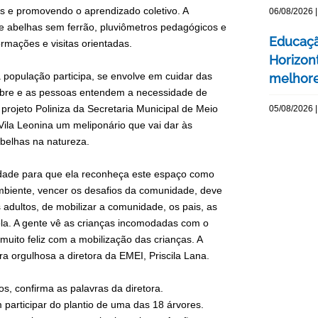
os e promovendo o aprendizado coletivo. A
06/08/2026 |
 de abelhas sem ferrão, pluviômetros pedagógicos e
Educaçã
mações e visitas orientadas.
Horizont
população participa, se envolve em cuidar das
melhore
 abre e as pessoas entendem a necessidade de
 projeto Poliniza da Secretaria Municipal de Meio
05/08/2026 |
Vila Leonina um meliponário que vai dar às
belhas na natureza.
dade para que ela reconheça este espaço como
ambiente, vencer os desafios da comunidade, deve
 adultos, de mobilizar a comunidade, os pais, as
ola. A gente vê as crianças incomodadas com o
 muito feliz com a mobilização das crianças. A
ra orgulhosa a diretora da EMEI, Priscila Lana.
, confirma as palavras da diretora.
articipar do plantio de uma das 18 árvores.