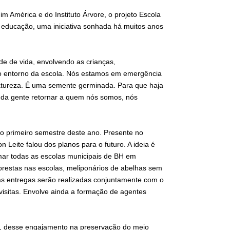
m América e do Instituto Árvore, o projeto Escola
a educação, uma iniciativa sonhada há muitos anos
de de vida, envolvendo as crianças,
no entorno da escola. Nós estamos em emergência
atureza. É uma semente germinada. Para que haja
o da gente retornar a quem nós somos, nós
no primeiro semestre deste ano. Presente no
 Leite falou dos planos para o futuro. A ideia é
ar todas as escolas municipais de BH em
orestas nas escolas, meliponários de abelhas sem
as entregas serão realizadas conjuntamente com o
 visitas. Envolve ainda a formação de agentes
es, desse engajamento na preservação do meio