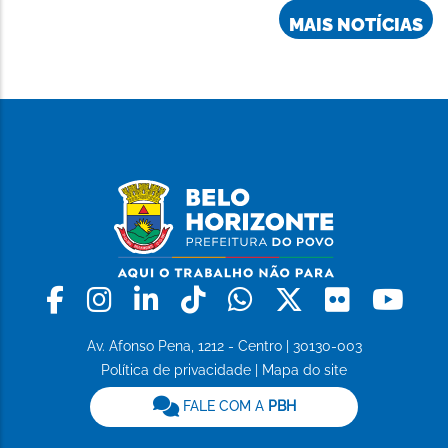
MAIS NOTÍCIAS
Facebook
Instagram
Linkedin
Tiktok
Whatsapp
X
Flickr
Yo
Av. Afonso Pena, 1212 - Centro | 30130-003
Política de privacidade
|
Mapa do site
FALE COM A
PBH