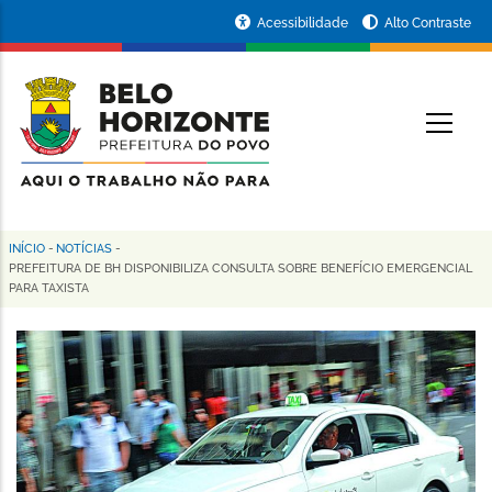
Pular
Portal
Acessibilidade
Alto Contraste
para
da
o
conteúdo
Prefeitura
O
principal
de
Belo
Horizonte
INÍCIO
-
NOTÍCIAS
-
Trilha
PREFEITURA DE BH DISPONIBILIZA CONSULTA SOBRE BENEFÍCIO EMERGENCIAL
PARA TAXISTA
de
navegação