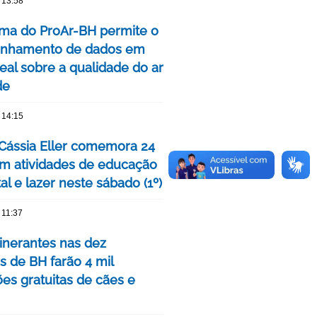
 13:58
rma do ProAr-BH permite o
nhamento de dados em
eal sobre a qualidade do ar
de
 14:15
Cássia Eller comemora 24
m atividades de educação
l e lazer neste sábado (1º)
 11:37
tinerantes nas dez
s de BH farão 4 mil
ões gratuitas de cães e