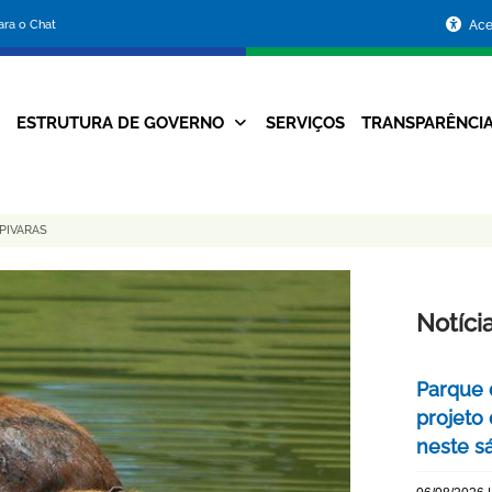
Portal
para o Chat
Ace
da
Prefeitura
ESTRUTURA DE GOVERNO
SERVIÇOS
TRANSPARÊNCI
Navegação
de
Principal
Belo
PIVARAS
Horizonte
Notíci
Parque 
projeto
neste s