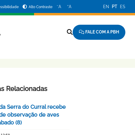
−
+
A
A
EN
PT
ES
ssibilidade
Alto Contraste
FALE COM A PBH
A
as Relacionadas
da Serra do Curral recebe
 de observação de aves
ábado (8)