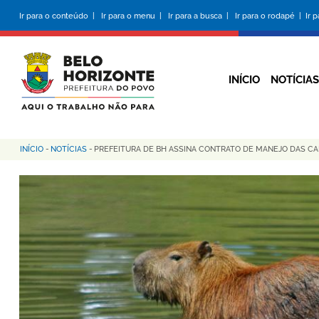
Pular
Ir para o conteúdo |
Ir para o menu |
Ir para a busca |
Ir para o rodapé |
Ir 
para
o
conteúdo
principal
INÍCIO
NOTÍCIAS
INÍCIO
-
NOTÍCIAS
-
PREFEITURA DE BH ASSINA CONTRATO DE MANEJO DAS CA
Trilha
de
navegação