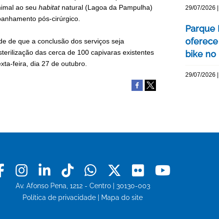
animal ao seu
habitat
natural (Lagoa da Pampulha)
29/07/2026 |
panhamento pós-cirúrgico.
Parque 
oferece
de de que a conclusão dos serviços seja
terilização das cerca de 100 capivaras existentes
bike no 
exta-feira, dia 27 de outubro.
29/07/2026 |
Facebook
Instagram
Linkedin
Tiktok
Whatsapp
X
Flickr
Youtu
Av. Afonso Pena, 1212 - Centro | 30130-003
Política de privacidade
|
Mapa do site