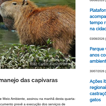
06/08/2026 |
Platafo
acompa
tempo r
na cida
03/08/2026 |
Parque 
anos co
ambienta
Foto: Carlos Avelin/PBH
30/07/2026 |
 manejo das capivaras
Ações i
regionai
castraç
 de Meio Ambiente, assinou na manhã desta quarta-
gatos
documento prevê a execução dos serviços de