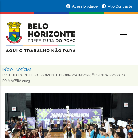
Pular
Portal
Acessibilidade
Alto Contraste
para
da
o
conteúdo
Prefeitura
O
principal
de
Belo
Horizonte
INÍCIO
-
NOTÍCIAS
-
Trilha
PREFEITURA DE BELO HORIZONTE PRORROGA INSCRIÇÕES PARA JOGOS DA
PRIMAVERA 2023
de
navegação