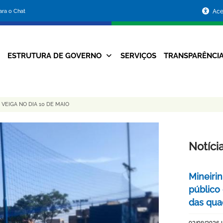
Portal
para o Chat
Ace
da
Prefeitura
ESTRUTURA DE GOVERNO
SERVIÇOS
TRANSPARÊNCI
Navegação
de
Principal
Belo
EIGA NO DIA 10 DE MAIO
Horizonte
Notíci
Mineiri
público
das quad