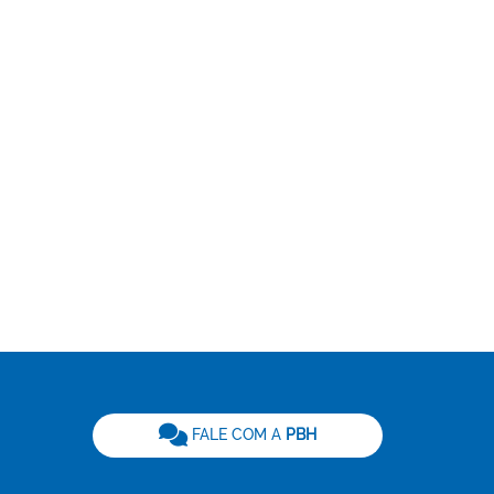
be
FALE COM A
PBH