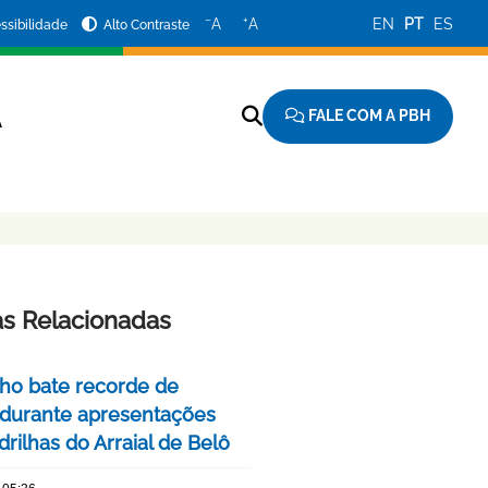
−
+
A
A
EN
PT
ES
ssibilidade
Alto Contraste
FALE COM A PBH
A
as Relacionadas
nho bate recorde de
 durante apresentações
rilhas do Arraial de Belô