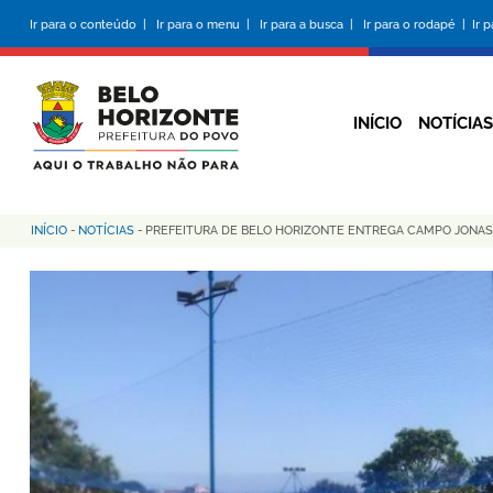
Pular
Ir para o conteúdo |
Ir para o menu |
Ir para a busca |
Ir para o rodapé |
Ir 
para
o
conteúdo
principal
INÍCIO
NOTÍCIAS
INÍCIO
-
NOTÍCIAS
-
PREFEITURA DE BELO HORIZONTE ENTREGA CAMPO JONAS V
Trilha
de
navegação