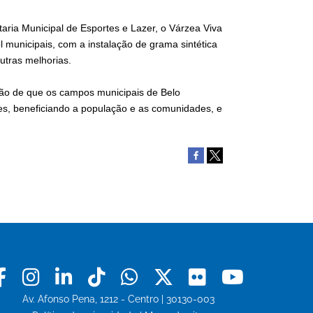
taria Municipal de Esportes e Lazer, o Várzea Viva
ol municipais, com a instalação de grama sintética
utras melhorias.
ão de que os campos municipais de Belo
res, beneficiando a população e as comunidades, e
Facebook
Instagram
Linkedin
Tiktok
Whatsapp
X
Flickr
Youtu
Av. Afonso Pena, 1212 - Centro | 30130-003