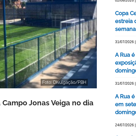
02/08/2026 |
Copa Ce
estreia
semana
31/07/2026 |
A Rua é 
exposiç
domingo
Foto: Divulgação/PBH
31/07/2026 |
A Rua é
a Campo Jonas Veiga no dia
em sete
domingo
24/07/2026 |