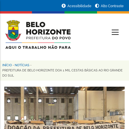
Pular
Portal
Acessibilidade
Alto Contraste
para
da
o
conteúdo
Prefeitura
O
principal
de
Belo
Horizonte
INÍCIO
-
NOTÍCIAS
-
Trilha
PREFEITURA DE BELO HORIZONTE DOA 1 MIL CESTAS BÁSICAS AO RIO GRANDE
DO SUL
de
navegação