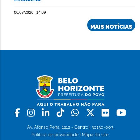
06/08/2026 | 14:09
MAIS NOTÍCIAS
Facebook
Instagram
Linkedin
Tiktok
Whatsapp
X
Flickr
Yo
Av. Afonso Pena, 1212 - Centro | 30130-003
Política de privacidade
|
Mapa do site