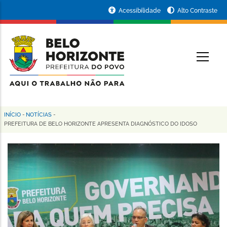
Pular
Portal
Acessibilidade
Alto Contraste
para
da
o
conteúdo
Prefeitura
O
principal
de
Belo
Horizonte
INÍCIO
-
NOTÍCIAS
-
Trilha
PREFEITURA DE BELO HORIZONTE APRESENTA DIAGNÓSTICO DO IDOSO
de
navegação