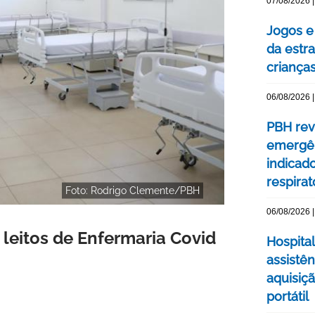
07/08/2026 |
Jogos e
da estra
criança
06/08/2026 |
PBH rev
emergên
indicad
respirat
Foto: Rodrigo Clemente/PBH
06/08/2026 |
 leitos de Enfermaria Covid
Hospital
assistê
aquisiç
portátil