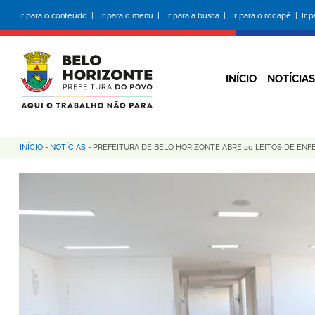
Pular
Ir para o conteúdo |
Ir para o menu |
Ir para a busca |
Ir para o rodapé |
Ir 
para
o
conteúdo
principal
INÍCIO
NOTÍCIAS
INÍCIO
-
NOTÍCIAS
-
PREFEITURA DE BELO HORIZONTE ABRE 20 LEITOS DE ENF
Trilha
de
navegação