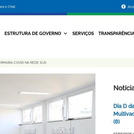
Portal
para o Chat
Ace
da
Prefeitura
ESTRUTURA DE GOVERNO
SERVIÇOS
TRANSPARÊNCI
Navegação
de
Principal
Belo
ERMARIA COVID NA REDE SUS
Horizonte
Notíci
Dia D d
Multiva
(8)