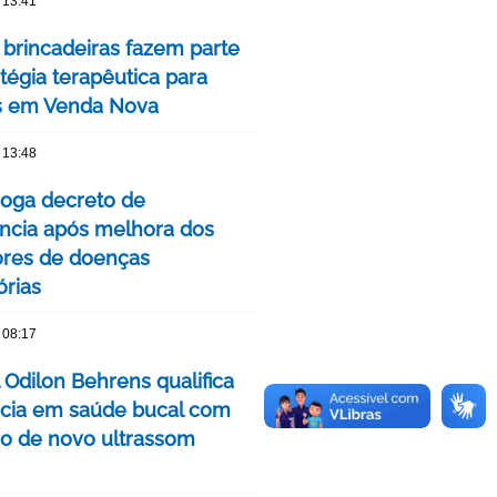
 13:41
 brincadeiras fazem parte
tégia terapêutica para
s em Venda Nova
 13:48
oga decreto de
cia após melhora dos
ores de doenças
órias
 08:17
 Odilon Behrens qualifica
ncia em saúde bucal com
ão de novo ultrassom