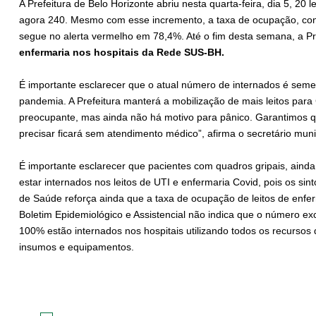
A Prefeitura de Belo Horizonte abriu nesta quarta-feira, dia 5, 20 
agora 240. Mesmo com esse incremento, a taxa de ocupação, con
segue no alerta vermelho em 78,4%. Até o fim desta semana, a Pr
enfermaria nos hospitais da Rede SUS-BH.
É importante esclarecer que o atual número de internados é semel
pandemia. A Prefeitura manterá a mobilização de mais leitos para
preocupante, mas ainda não há motivo para pânico. Garantimos 
precisar ficará sem atendimento médico”, afirma o secretário mu
É importante esclarecer que pacientes com quadros gripais, ain
estar internados nos leitos de UTI e enfermaria Covid, pois os sin
de Saúde reforça ainda que a taxa de ocupação de leitos de enf
Boletim Epidemiológico e Assistencial não indica que o número ex
100% estão internados nos hospitais utilizando todos os recursos
insumos e equipamentos.