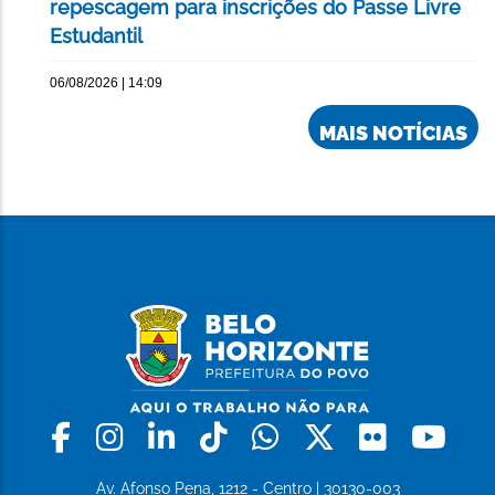
repescagem para inscrições do Passe Livre
Estudantil
06/08/2026 | 14:09
MAIS NOTÍCIAS
Facebook
Instagram
Linkedin
Tiktok
Whatsapp
X
Flickr
Yo
Av. Afonso Pena, 1212 - Centro | 30130-003